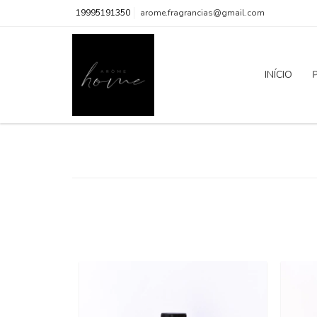
19995191350
arome.fragrancias@gmail.com
INÍCIO