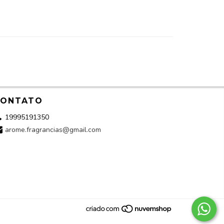
CONTATO
19995191350
arome.fragrancias@gmail.com